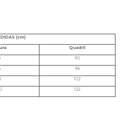
DIDAS (cm)
ura
Quadril
8
90
4
96
0
102
0
122