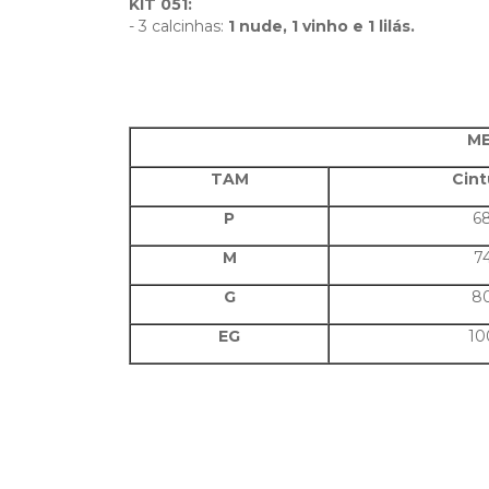
KIT 051:
- 3 calcinhas:
1 nude, 1 vinho e 1 lilás.
ME
TAM
Cint
P
6
M
7
G
8
EG
10