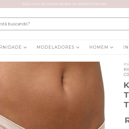
SUA LOJA DE MODA ÍNTIMA 24 HORAS POR DIA
RNIDADE
MODELADORES
HOMEM
I
Iní
Ki
C0
K
T
T