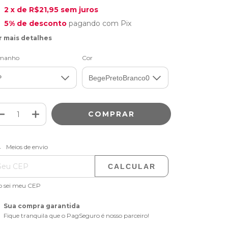
2
x de
R$21,95
sem juros
5% de desconto
pagando com Pix
r mais detalhes
manho
Cor
ALTERAR CEP
regas para o CEP:
Meios de envio
CALCULAR
o sei meu CEP
Sua compra garantida
Fique tranquila que o PagSeguro é nosso parceiro!