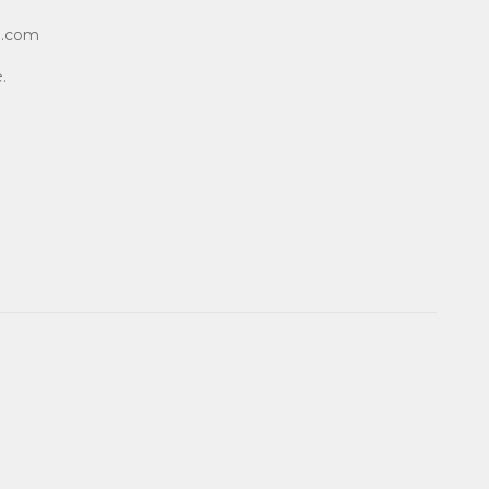
l.com
.