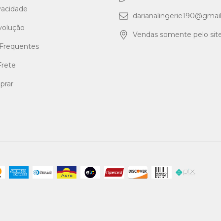
ivacidade
darianalingerie190@gmai
volução
Vendas somente pelo site
Frequentes
Frete
rar