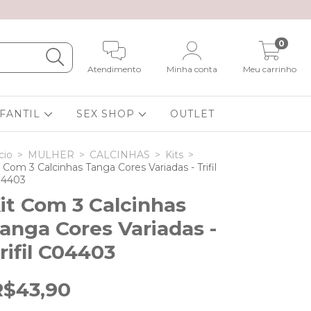
0
Atendimento
Minha conta
Meu carrinho
NFANTIL
SEX SHOP
OUTLET
cio
>
MULHER
>
CALCINHAS
>
Kits
>
t Com 3 Calcinhas Tanga Cores Variadas - Trifil
4403
it Com 3 Calcinhas
anga Cores Variadas -
rifil C04403
R$43,90