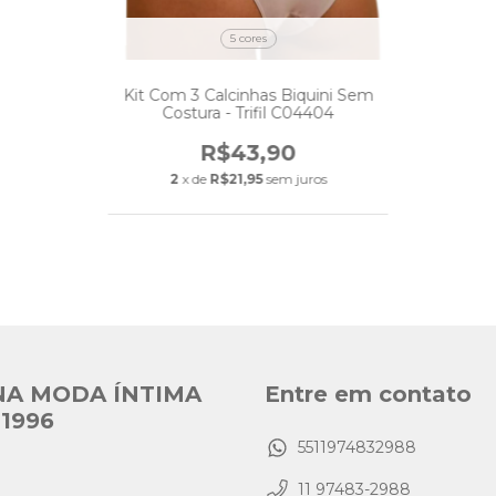
5 cores
Kit Com 3 Calcinhas Biquini Sem
Costura - Trifil C04404
R$43,90
2
x de
R$21,95
sem juros
NA MODA ÍNTIMA
Entre em contato
1996
5511974832988
11 97483-2988