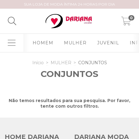
SUA LOJA DE MODA ÍNTIMA 24 HORAS POR DIA
0
HOMEM
MULHER
JUVENIL
INF
Início
>
MULHER
>
CONJUNTOS
CONJUNTOS
Não temos resultados para sua pesquisa. Por favor,
tente com outros filtros.
HOME DARIANA
DARIANA MODA