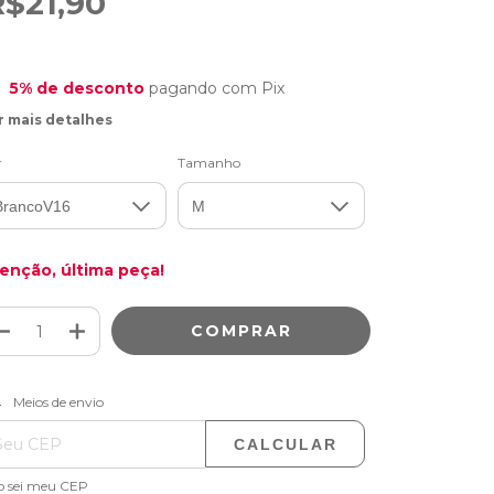
R$21,90
5% de desconto
pagando com Pix
r mais detalhes
r
Tamanho
enção, última peça!
ALTERAR CEP
regas para o CEP:
Meios de envio
CALCULAR
o sei meu CEP