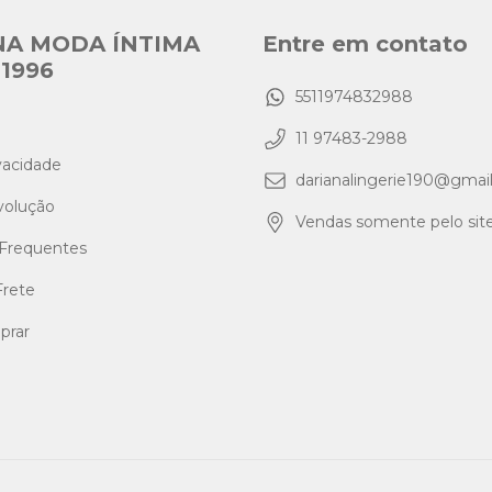
NA MODA ÍNTIMA
Entre em contato
1996
5511974832988
11 97483-2988
ivacidade
darianalingerie190@gmai
volução
Vendas somente pelo site
Frequentes
Frete
rar