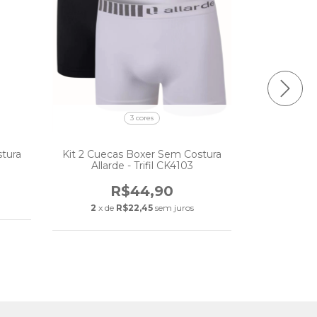
3 cores
tura
Kit 2 Cuecas Boxer Sem Costura
Cueca Box
Allarde - Trifil CK4103
List
ZR
R$44,90
2
x de
R$22,45
sem juros