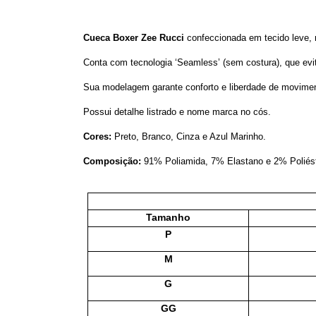
Cueca Boxer Zee Rucci
confeccionada em tecido leve, r
Conta com tecnologia ‘Seamless’ (sem costura), que evi
Sua modelagem garante conforto e liberdade de moviment
Possui detalhe listrado e nome marca no cós.
Cores:
Preto, Branco, Cinza e Azul Marinho.
Composição:
91% Poliamida, 7% Elastano e 2% Poliést
Tamanho
P
M
G
GG