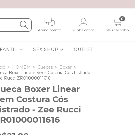
0
Atendimento
Minha conta
Meu carrinho
NFANTIL
SEX SHOP
OUTLET
cio
>
HOMEM
>
Cuecas
>
Boxer
>
eca Boxer Linear Sem Costura Cós Listrado -
e Rucci ZR01000011616
ueca Boxer Linear
em Costura Cós
istrado - Zee Rucci
R01000011616