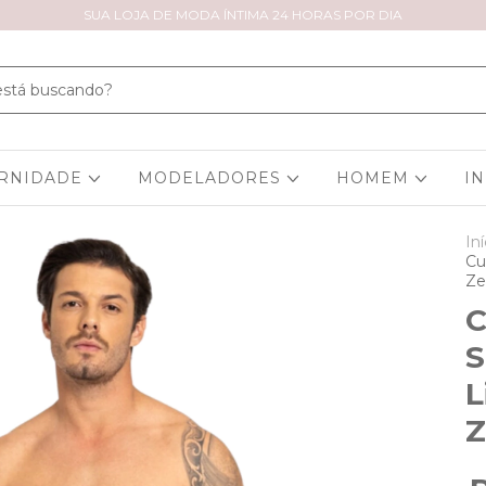
SUA LOJA DE MODA ÍNTIMA 24 HORAS POR DIA
RNIDADE
MODELADORES
HOMEM
I
Iní
Cu
Ze
C
S
L
Z