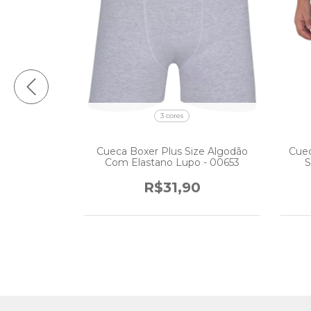
3 cores
m Microfibra
Cueca Boxer Plus Size Algodão
Cuec
o KT2.436
Com Elastano Lupo - 00653
S
0
R$31,90
m juros